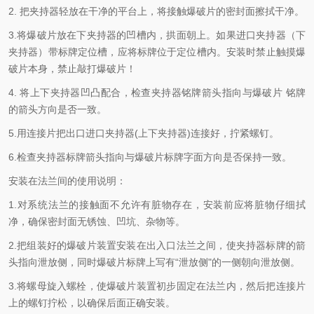
2. 把夹持器轻放在干净的平台上，将接触爆破片的密封面擦拭干净。
3.将爆破片放在下夹持器的凹槽内，拱面朝上。如果进口夹持器（下
夹持器）带标牌定位槽，应将标牌位于定位槽内。安装时禁止触摸爆
破片本身，禁止敲打爆破片！
4. 将上下夹持器凹凸配合，检查夹持器铭牌箭头指向与爆破片 铭牌
的箭头方向是否一致。
5.用连接片把出口进口夹持器(上下夹持器)连接好，拧紧螺钉。
6.检查夹持器标牌箭头指向与爆破片标牌字面方向是否保持一致。
安装在法兰间的使用说明：
1.对系统法兰的接触面不允许有脏物存在，安装前应将脏物仔细拭
净，确保密封面无锈蚀、凹坑、杂物等。
2.把组装好的爆破片装置安装在出入口法兰之间，使夹持器标牌的箭
头指向泄放侧，同时爆破片标牌上写有“泄放侧"的一侧朝向泄放侧。
3.将螺母旋入螺栓，使爆破片装置初步固定在法兰内，然后把连接片
上的螺钉拧松，以确保后面正确安装。