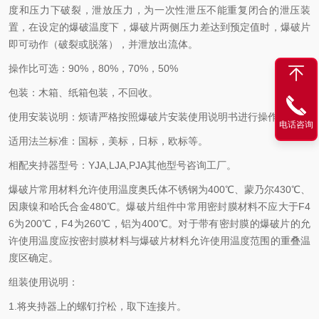
度和压力下破裂，泄放压力，为一次性泄压不能重复闭合的泄压装
置，在设定的爆破温度下，爆破片两侧压力差达到预定值时，爆破片
即可动作（破裂或脱落），并泄放出流体。
操作比可选：90%，80%，70%，50%
包装：木箱、纸箱包装，不回收。
使用安装说明：烦请严格按照爆破片安装使用说明书进行操作。
电话咨询
适用法兰标准：国标，美标，日标，欧标等。
相配夹持器型号：YJA,LJA,PJA其他型号咨询工厂。
爆破片常用材料允许使用温度奥氏体不锈钢为400℃、蒙乃尔430℃、
因康镍和哈氏合金480℃。爆破片组件中常用密封膜材料不应大于F4
6为200℃，F4为260℃，铝为400℃。对于带有密封膜的爆破片的允
许使用温度应按密封膜材料与爆破片材料允许使用温度范围的重叠温
度区确定。
组装使用说明：
1.将夹持器上的螺钉拧松，取下连接片。