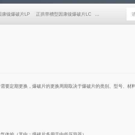
因康镍爆破片LP
正拱带槽型因康镍爆破片LC
正拱带槽型蒙乃尔
片需要定期更换，爆破片的更换周期取决于爆破片的类别、型号、材
。
放气体的（其中：爆破片多用于中低压容器）。