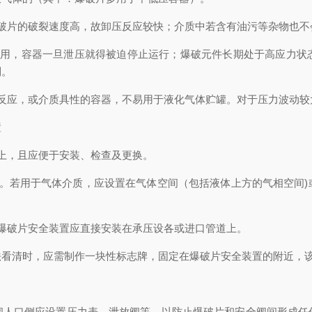
破片的破裂速度高，故卸压反应较快；介质中若含有油污等杂物也不
使用，容器一旦泄压就得被迫停止运行；爆破元件长期处于高应力状
制。
反应，或介质具性的容器，不易用于液化气体贮罐。对于压力波动较
置
上，且应便于安装、检查及更换。
置。若用于气体介质，应设置在气体空间（包括液体上方的气相空间)
爆破片安全装置应直接安装在承压设各或进口管道上。
法看清时，应需制作一块性标志牌，固定在爆破片安全装置的附近，
阀人口侧应设置压力表、泄放阀等，以防止爆破片和安全阀间形成任