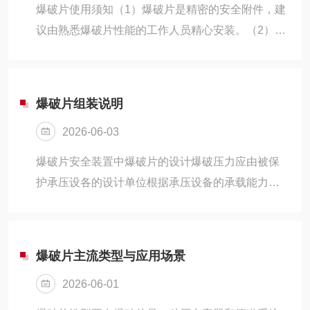
压力选择应该大于正常工作压力，小于等于被保护
爆破片使用须知（1）爆破片是精密的安全附件，建
设备的设计压力。爆破片压力的选择关系到爆破片
议由熟悉爆破片性能的工作人员精心安装。（2）向
的使用时间，以及被保护设备的安全性，压力过小
安全区域排放：不要将爆破片装置安装于危及人员
会使爆破片提前起爆泄压或者使用时间大...
安全的区域，考虑排放反作用力。安装位置应设有
安全防护装置和大于爆破片泄放面积的泄放通道，
爆破片组装说明
以免爆破片爆破时伤及人员、设备或引发二次压。
2026-06-03
（3）爆破片必须安装在与之配套的夹持器内。
（4）从设备或管道上拆下来的爆破片，请不要重新
爆破片安全装置中爆破片的设计爆破压力应由被保
安装使用。（6）爆破片装置的正常使用年限为2～3
护承压设各的设计单位根据承压设备的承载能力、
年，若使用的条件比较苛刻（指介质腐蚀性强、工
工作条件和相关安全技术规范的规定确定。爆破片
作压力波动较大或频次多）时使用年...
安全装置的设计单位应根据被保护承压设各的承载
能力、工作条件、结构特点、使用单位的要求、相
爆破片主流类型与应用场景
应类似工程试验结果、相关安全技术规范的规定及
2026-06-01
与制造单位商定的制造范围和爆破压力允差等因素
综合考虑，合理地确定爆破片的爆破压力。爆破片