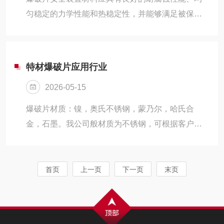
与夹持器YJ配套使用2、需要适用于气液混合工况
匀稳定的力学性能和热稳定性，并能够满足被保护
时，可在单层金属膜片刻环形槽，在失稳反转时，
承压设备的基本安全要求。爆破片常用材料允许使
鄂齿沿环槽切割金属膜片而开启，达到...
用温度奥氏体不锈钢为400℃、蒙乃尔430℃、因康
镍和哈氏合金480℃。爆破片组件中常用密封膜材料
特材爆破片应用行业
不应大于F46为200℃，F4为260℃，铝为400℃。
2026-05-15
对于带有密封膜的爆破片的允许使用温度应按密封
膜材料与爆破片材料允许使用温度范围的重叠温度
爆破片材质：镍，奥氏不锈钢，蒙乃尔，哈氏合
区确定。爆破片安全装置中爆破片的设计爆破压力
金，石墨。我公司般材质为不锈钢，可根据客户要
应由被保护承压设各的设计单位根据承压设备的承
求进行定做。因不同使用单位要求的压力，温度，
载能力、工作条件和...
口径以及使用工况有所不同，爆破片需要根据具体
的客户进行定做，供货周期为15个工作日。设计爆
首页
上一页
下一页
末页
破压力较小的可以不配夹持器，但使用单位必须提
供安装法兰图纸或者法兰标准，防止爆破片尺寸与
法兰尺寸不匹配。反应釜安装爆破片需要考虑到介