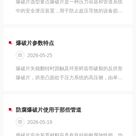
爆破片选型要点爆破片是一种压力容器和管道系统
设计结构上采用减弱槽时，减弱槽的长度或直径应
中的安全泄压装置，用于防止超压导致的设备损坏
保证有足够的排放流量，减弱槽的设计应保证爆破
或爆炸。选型时建议重点关注：爆破压力范围、工
片爆破后无碎片产生。如果爆破片安全装置的...
作温度、响应时间、材质（不锈钢/碳钢/特殊合
金）、法兰连接尺寸。在选择时需确保与工作介质
爆破片参数特点
兼容，考虑工况的腐蚀性、粘度和压力波动特性，
2026-05-25
同时注意安装方向和维护便捷性。主流类型与应用
场景根据工况需求，爆破片主要分为正拱型、平板
爆破片失稳翻转时因触及环形鳄齿而破裂的反拱形
型、带槽形金属、双向型等结构形式。正拱型适用
爆破片，拱形凸面处于压力系统的高压侧，由单层
于常规压力容器泄压，响应时间快、耐腐蚀；平板
金属膜片和环形锋利鳄齿构成的复合式爆破片。参
型多用于卫生级设备，如食品、医药行业；带...
数特点仅适用于气体单种介质受鳄齿强度限制，仅
适用于低压工况最大工作压力可达最小爆破压力的
防腐爆破片使用于那些管道
90%抗疲劳性能好，可适用于有脉动压力的场合爆
2026-05-19
破后无碎片，可与安全阀串联使用无需托架即可承
受全真空产品主要型式有1、反拱带槽型爆破片YE
爆破片安全装置材料应具有良好的耐腐蚀性能、均