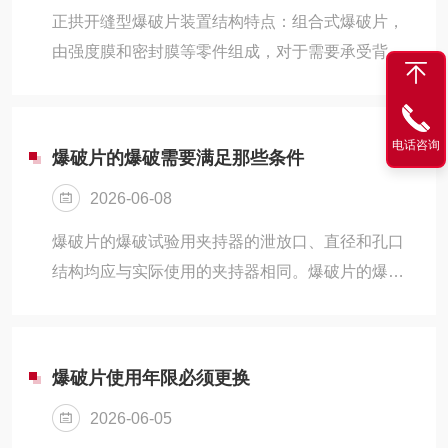
正拱开缝型爆破片装置结构特点：组合式爆破片，
由强度膜和密封膜等零件组成，对于需要承受背压
的情况需加一层托。强度膜和托架上开有削弱材料
强度的孔和缝（径向或环向），超压时在最小孔距
的截面处拉伸破坏。技术特点：1.适用于气，液两
电话咨询
爆破片的爆破需要满足那些条件
种介质及中，低压爆破压力的工况；2.确定爆破温
2026-06-08
度时，应考虑密封膜的适用温度；3.工作压力可达
爆破压力的80%；4.爆破时可能产生碎片，不推荐
爆破片的爆破试验用夹持器的泄放口、直径和孔口
和安全阀串联使用。5.大口径LK型爆破片可获得很
结构均应与实际使用的夹持器相同。爆破片的爆破
低的爆破压力，适用于粉尘泄压抑爆场合；6.不加
试验用压力介质爆破试验用压力介质应尽可能与爆
托架产品代号为LK，加托...
破片实际使用介质的相态相同试验用介质应符合下
列规定：（1）液态介质：可采用油、水或其他无腐
爆破片使用年限必须更换
蚀性液体；（2）气态介质：可采用空气、氮气或其
2026-06-05
他惰性气体爆破片压力选择的问题？爆破片的爆破