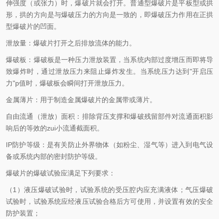
伸强度（或张力）时，爆破片就会打开。普通型爆破片是平板型或拱
形，拱的方向是与爆破压力的方向是一致的，即爆破压力作用在正拱
型爆破片的凹面。
泄放量：爆破片打开之后排放流体的能力。
爆破板：爆破板是一种压力泄放装置，当系统内部过度增压而即将导
致爆炸时，通过泄放压力来阻止爆炸发生。当系统压力达到"开启压
力"p值时，爆破板会瞬间打开泄放压力。
金属薄片：用于制造金属爆破片的金属带或薄片。
自由流通（泄放）面积：排除背压支撑和爆破残留部件对流通面积影
响后的等效的zui小流通截面积。
IP防护等级：是有关防止外界物体（如粉尘、湿气等）进入到电气设
备或系统内部的密封防护等级。
爆破片的爆破试验应满足下列要求：
（1）液压爆破试验时，试验系统的受压腔内应充满液体；气压爆破
试验时，试验系统应经液压试验合格后方可使用，并设置有效的安全
防护装置；