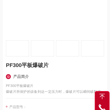
PF300平板爆破片
产品简介
PF300平板爆破片
爆破片所保护的设备到达一定压力时，爆破片可以瞬间破裂进行
安全泄压，保证设备的安全。爆破片能够在粘稠、高温、低温、
腐蚀的环境下可靠地工作，是高压容器的理想安全装置。广泛应
产品型号：
用于化工、石油、轻工、冶金、核电、除尘、消防、航空等工业