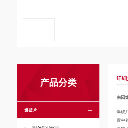
详细
产品分类
南阳
爆破片
爆破
置中