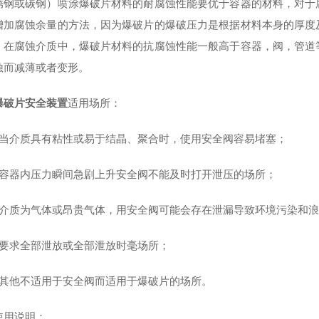
锈钢或碳钢）喷涂爆破片材料的耐腐蚀性能要优于容器的材料，对于
增加腐蚀余量的方法，因为爆破片的爆破压力是根据材料本身的厚度
。在腐蚀介质中，爆破片材料的抗腐蚀性能一般高于容器，阀，管道
蚀而减薄或者变形。
爆破片安全装置
适用场所：
）当介质具有粘性或易于结晶、聚合时，使用安全阀容易堵塞；
）容器内压力瞬间急剧上升安全阀不能及时打开泄压的场所；
）介质为气体或昂贵气体，用安全阀可能会存在泄漏导致环境污染和
）要求全部泄放或全部泄放时毫场所；
）其他不适用于安全阀而适用于爆破片的场所。
使用说明：