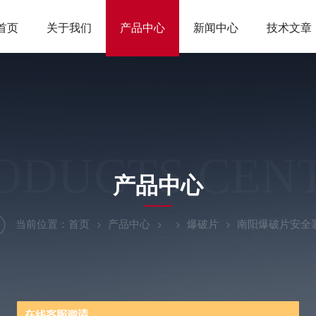
首页
关于我们
产品中心
新闻中心
技术文章
ODUCTS CEN
产品中心
当前位置：
首页
产品中心
爆破片
南阳爆破片安全