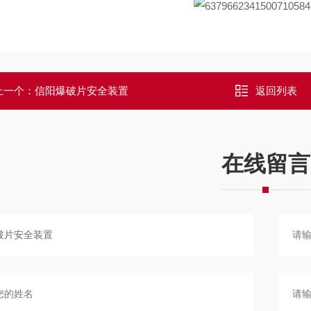
上一个：
信阳爆破片安全装置
返回列表
在线留言