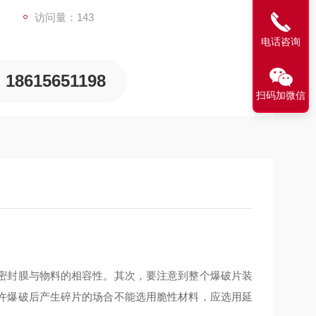
访问量：143
电话咨询
18615651198
扫码加微信
密封膜与物料的相容性。其次，要注意到整个爆破片装
许爆破后产生碎片的场合不能选用脆性材料，应选用延