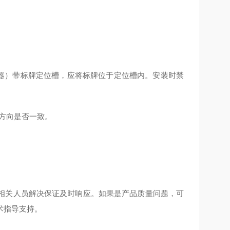
持器）带标牌定位槽，应将标牌位于定位槽内。安装时禁
头方向是否一致。
相关人员解决保证及时响应。如果是产品质量问题，可
术指导支持。