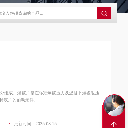
爆破片LC
PFTA300-0.2-180SS药厂爆破片
YF爆破片反拱开缝
分组成。爆破片是在标定爆破压力及温度下爆破泄压
持膜片的辅助元件。
更新时间：2025-08-15