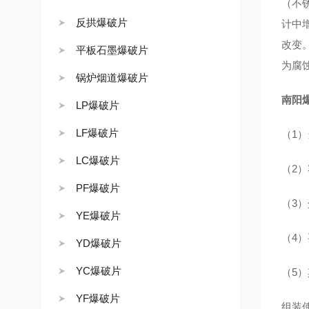
（不
反拱爆破片
计中
改变
平板石墨爆破片
为腐
锅炉烟道爆破片
南阳
LP爆破片
LF爆破片
（1
LC爆破片
（2
PF爆破片
（3
YE爆破片
（4
YD爆破片
YC爆破片
（5
YF爆破片
组装