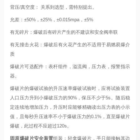
背压/真空度： 关系到选型，需特别提出。
允差：±50%，±25%，±0.015mpa，±5%
有无碎片：爆破后有碎片产生的不建议和安全阀串联
有无撞击火花：爆破后有火花产生的不适用于易燃易爆介
质
爆破片可选配件：表杆组件，溢流阀，压力表，报警指示
器。
爆破片的爆破试验的升压速率爆破试验时，应将试验装置
人口压力升到小爆破压力的90%，保压不少于5s。随后稳
定连续地增加压力，升压时应能够精确读出压力表的小示
值，且每秒升压速率不小于爆破压力的0.1%，直至爆破片
爆破，此过程不应超过120s。
固原爆破片安全装置
组装：轻拿爆破片，手只能接触其边