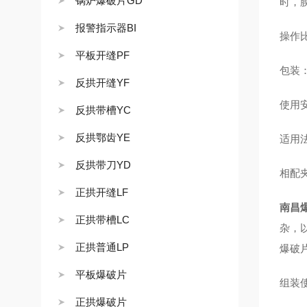
锅炉爆破片GD
时，
报警指示器BI
操作比
平板开缝PF
包装
反拱开缝YF
使用
反拱带槽YC
反拱鄂齿YE
适用
反拱带刀YD
相配夹
正拱开缝LF
南昌
正拱带槽LC
杂，
正拱普通LP
爆破
平板爆破片
组装
正拱爆破片