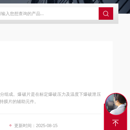
爆破片LC
PFTA300-0.2-180SS药厂爆破片
YC爆破片反拱带槽
分组成。爆破片是在标定爆破压力及温度下爆破泄压
持膜片的辅助元件。
更新时间：2025-08-15