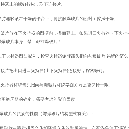
将夹持器上的螺钉拧松，取下连接片。
 把夹持器轻放在干净的平台上，将接触爆破片的密封面擦拭干净。
将爆破片放在下夹持器的凹槽内，拱面朝上。如果进口夹持器（下夹
摸爆破片本身，禁止敲打爆破片！
 将上下夹持器凹凸配合，检查夹持器铭牌箭头指向与爆破片 铭牌的箭
用连接片把出口进口夹持器(上下夹持器)连接好，拧紧螺钉。
检查夹持器标牌箭头指向与爆破片标牌字面方向是否保持一致。
片更换周期的确定，需要考虑的影响因素：
）爆破片的抗疲劳性能（与爆破片结构型式有关）；
）爆破片材料对相应介质和环境介质的耐腐蚀性，在高温条件下爆破