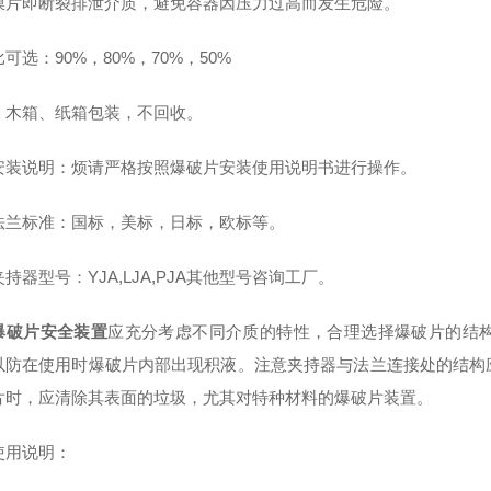
膜片即断裂排泄介质，避免容器因压力过高而发生危险。
可选：90%，80%，70%，50%
：木箱、纸箱包装，不回收。
安装说明：烦请严格按照爆破片安装使用说明书进行操作。
法兰标准：国标，美标，日标，欧标等。
持器型号：YJA,LJA,PJA其他型号咨询工厂。
爆破片安全装置
应充分考虑不同介质的特性，合理选择爆破片的结
以防在使用时爆破片内部出现积液。注意夹持器与法兰连接处的结构
片时，应清除其表面的垃圾，尤其对特种材料的爆破片装置。
使用说明：