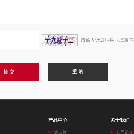
请输入计算结果（填写阿
产品中心
关于我们
爆破片
公司简介