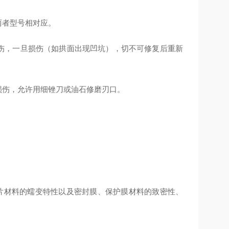
两者型号相对应。
损伤，一旦损伤（如拱面出现凹坑），切不可修复后重新
损伤，允许用细锉刀或油石修磨刃口。
片材料的蠕变特性以及密封膜、保护膜材料的致密性、