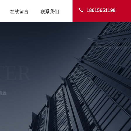
18615651198
在线留言
联系我们
TER
装置