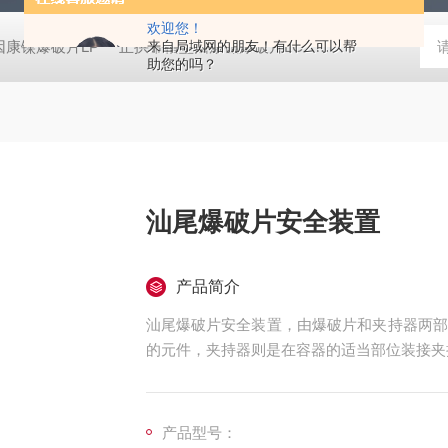
欢迎您！
因康镍爆破片LP
正拱带槽型因康镍爆破片LC
来自局域网的朋友！有什么可以帮
正拱带槽型蒙乃尔
助您的吗？
汕尾爆破片安全装置
产品简介
汕尾爆破片安全装置，由爆破片和夹持器两部
的元件，夹持器则是在容器的适当部位装接夹
产品型号：