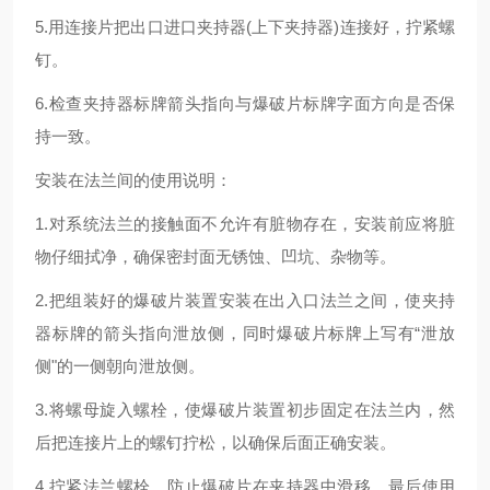
5.用连接片把出口进口夹持器(上下夹持器)连接好，拧紧螺
钉。
6.检查夹持器标牌箭头指向与爆破片标牌字面方向是否保
持一致。
安装在法兰间的使用说明：
1.对系统法兰的接触面不允许有脏物存在，安装前应将脏
物仔细拭净，确保密封面无锈蚀、凹坑、杂物等。
2.把组装好的爆破片装置安装在出入口法兰之间，使夹持
器标牌的箭头指向泄放侧，同时爆破片标牌上写有“泄放
侧"的一侧朝向泄放侧。
3.将螺母旋入螺栓，使爆破片装置初步固定在法兰内，然
后把连接片上的螺钉拧松，以确保后面正确安装。
4.拧紧法兰螺栓，防止爆破片在夹持器中滑移，最后使用