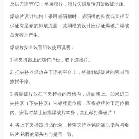
反拱刀架型YD：单层膜片，膜片失稳反转刀架致破泄压。
爆破片设计结构上采用减弱槽时，减弱槽的长度或直径应
保证有足够的排放流量，减弱槽的设计应保证爆破片爆破
后无碎片产生。
爆破片安全装置组装使用说明：
1.将夹持器上的螺钉拧松，取下连接片。
2. 把夹持器轻放在干净的平台上，将接触爆破片的密封面
擦拭干净。
3.将爆破片放在下夹持器的凹槽内，拱面朝上。如果进口
夹持器（下夹持器）带标牌定位槽，应将标牌位于定位槽
内。安装时禁止触摸爆破片本身，禁止敲打爆破片！
4. 将上下夹持器凹凸配合，检查夹持器铭牌箭头指向与爆
破片 铭牌的箭头方向是否一致。