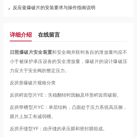
反应釜爆破片的安装要求与操作指南说明
详细介绍
在线留言
日照爆破片安全装置
和安全阀并联时各自的泄放量均应不
小于被保护承压设各的安全泄放量，爆破片的设计爆破压
力应大于安全阀的整定压力。
反拱形爆破片规格分类
反拱鳄齿型片YE：失稳翻转时因触及环形鳄齿而破裂。
反拱带槽型片YC：单层结构，凸面处于压力系统高压侧，
膜片上加工有减弱槽。
反拱开缝型YF：由开缝的承压膜和密封膜组成。