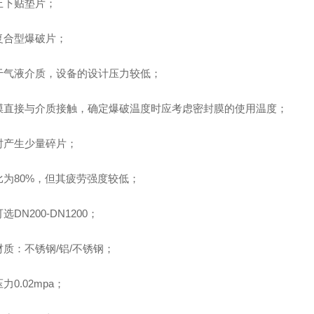
上下贴垫片；
复合型爆破片；
于气液介质，设备的设计压力较低；
膜直接与介质接触，确定爆破温度时应考虑密封膜的使用温度；
时产生少量碎片；
比为80%，但其疲劳强度较低；
选DN200-DN1200；
材质：不锈钢/铝/不锈钢；
力0.02mpa；