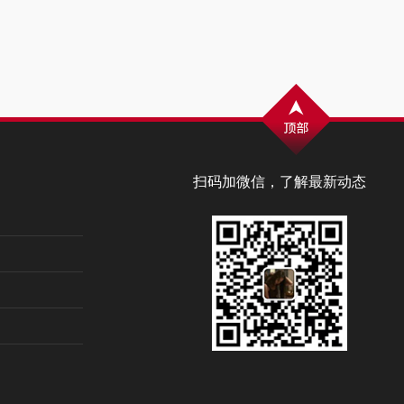
扫码加微信，了解最新动态