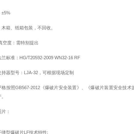
±5%
：木箱、纸箱包装，不回收。
/真空度：需特别提出
标准：HG/T20592-2009 WN32-16 RF
持器型号：LJA-32，可根据现场定制
严格按照GB567-2012《爆破片安全装置》、《爆破片装置安全
产。
图片：
缝型爆破片LF技术特性: