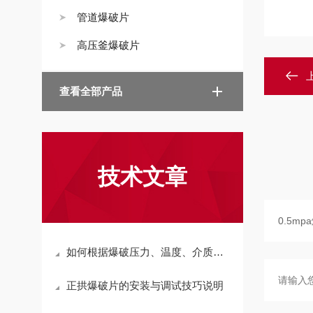
管道爆破片
高压釜爆破片
查看全部产品
技术文章
如何根据爆破压力、温度、介质选择正拱爆破片？
正拱爆破片的安装与调试技巧说明