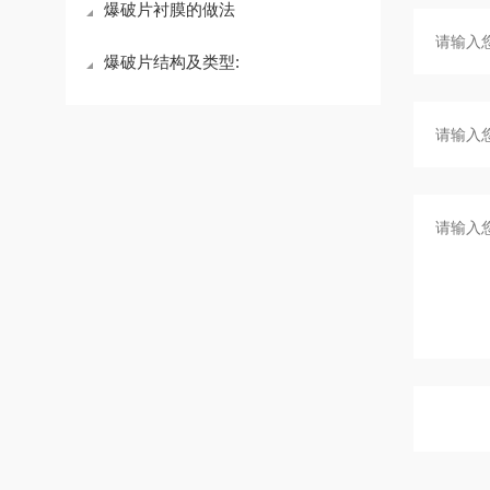
爆破片衬膜的做法
爆破片结构及类型: