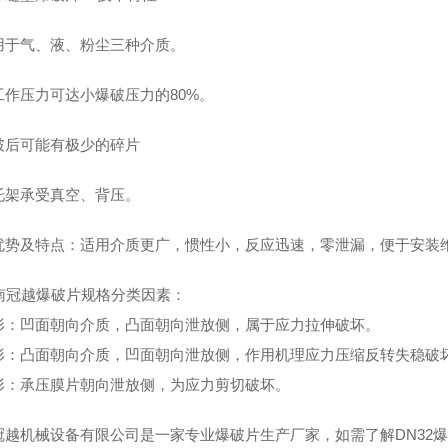
用于气、液、粉尘三种介质。
工作压力可达小爆破压力的80%。
破后可能有极少的碎片
托架承受真空、背压。
优势及特点：适用介质更广，惯性小，反应迅速，零泄漏，便于安装
冠越爆破片规格分类因素：
形：凹面朝向介质，凸面朝向泄放侧，属于应力拉伸破坏。
形：凸面朝向介质，凹面朝向泄放侧，作用机理应力压缩反转失稳破
形：承压膜片朝向泄放侧，为应力剪切破坏。
冠越机械设备有限公司是一家专业爆破片生产厂家，如需了解DN32爆