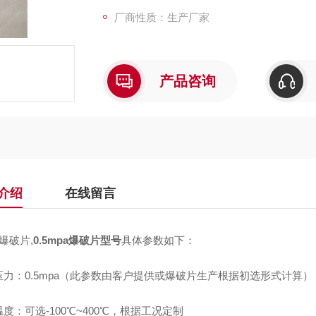
厂商性质：生产厂家
产品咨询
介绍
在线留言
2爆破片,
0.5mpa爆破片型号
具体参数如下：
压力：0.5mpa（此参数由客户提供或爆破片生产根据初选形式计算）
度：可选-100℃~400℃，根据工况定制