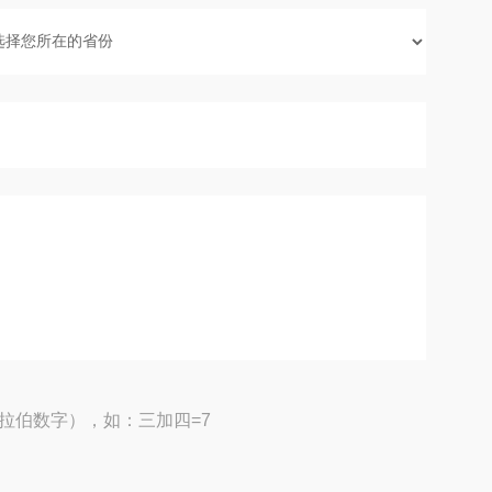
拉伯数字），如：三加四=7