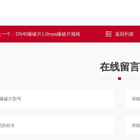
上一个：
DN40爆破片1.0mpa爆破片规格
返回列表
在线留言