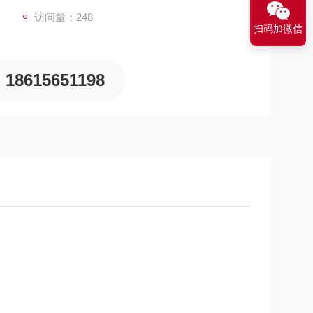
访问量：248
扫码加微信
18615651198