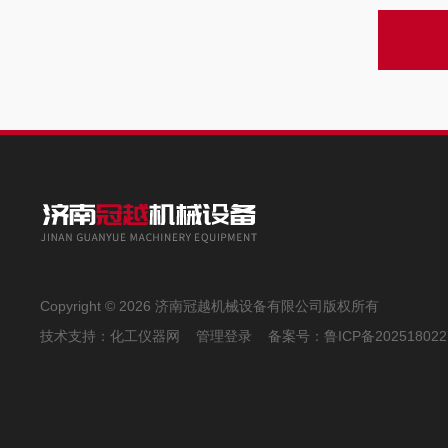
Copyright © 2026 济南冠越机械设备有限公司版权所有
技术支持：
化工仪器网
管理登录
备案号：
鲁ICP备202518022