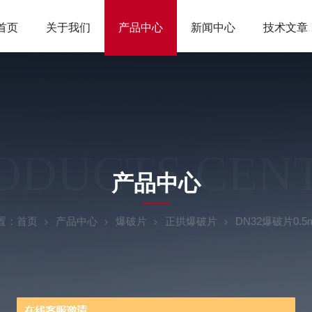
首页
关于我们
产品中心
新闻中心
技术文章
ODUCTS CEN
产品中心
置：
首页
产品中心
爆破片
正拱爆破片
DN32爆破片0.