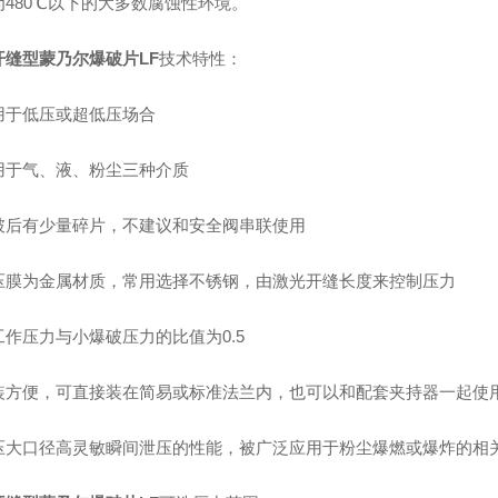
为480℃以下的大多数腐蚀性环境。
开缝型蒙乃尔爆破片LF
技术特性：
用于低压或超低压场合
用于气、液、粉尘三种介质
破后有少量碎片，不建议和安全阀串联使用
压膜为金属材质，常用选择不锈钢，由激光开缝长度来控制压力
工作压力与小爆破压力的比值为0.5
装方便，可直接装在简易或标准法兰内，也可以和配套夹持器一起使
压大口径高灵敏瞬间泄压的性能，被广泛应用于粉尘爆燃或爆炸的相