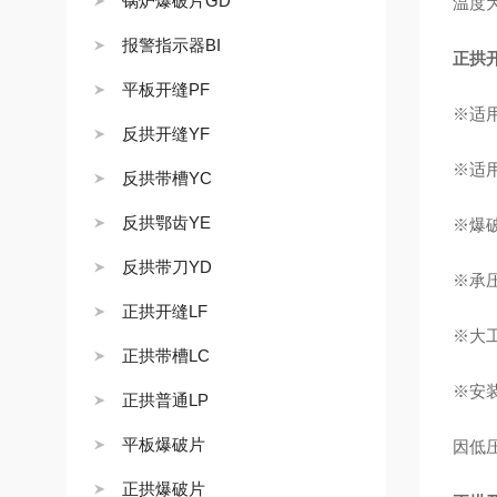
锅炉爆破片GD
温度
报警指示器BI
正拱
平板开缝PF
※适
反拱开缝YF
※适
反拱带槽YC
反拱鄂齿YE
※爆
反拱带刀YD
※承
正拱开缝LF
※大
正拱带槽LC
※安
正拱普通LP
平板爆破片
因低
正拱爆破片