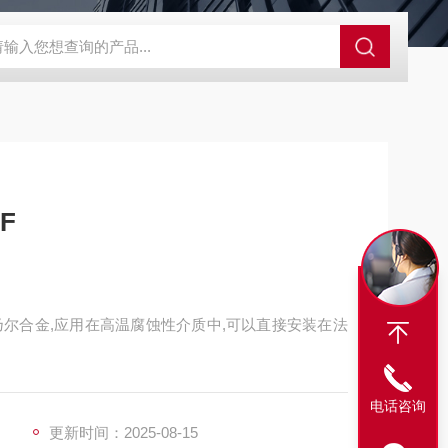
爆破片LC
PFTA300-0.2-180SS药厂爆破片
YC爆破片反拱带槽
F
乃尔合金,应用在高温腐蚀性介质中,可以直接安装在法
电话咨询
更新时间：2025-08-15