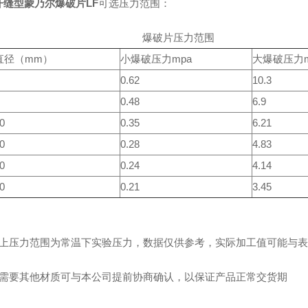
开缝型蒙乃尔爆破片LF
可选压力范围：
爆破片压力范围
直径（mm）
小爆破压力mpa
大爆破压力m
0.62
10.3
0.48
6.9
0
0.35
6.21
0
0.28
4.83
0
0.24
4.14
0
0.21
3.45
：
以上压力范围为常温下实验压力，数据仅供参考，
实际加工值可能与表
需要其他材质可与本公司提前协商确认，以保证产品正常交货期