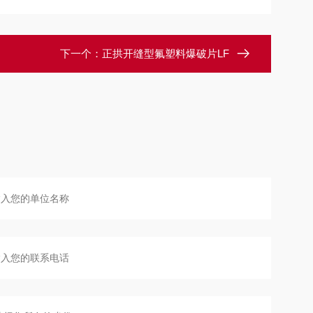
下一个：
正拱开缝型氟塑料爆破片LF