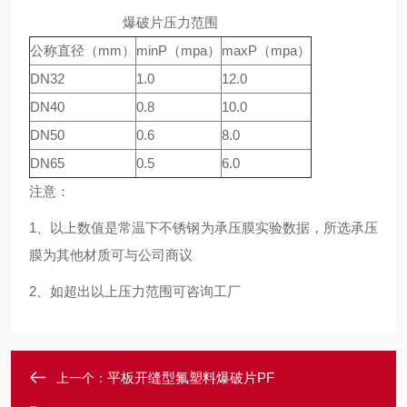
爆破片压力范围
公称直径（mm）
minP（mpa）
maxP（mpa）
DN32
1.0
12.0
DN40
0.8
10.0
DN50
0.6
8.0
DN65
0.5
6.0
注意：
1、以上数值是常温下不锈钢为承压膜实验数据，所选承压
膜为其他材质可与公司商议
2、如超出以上压力范围可咨询工厂
平板开缝型氟塑料爆破片PF
上一个：