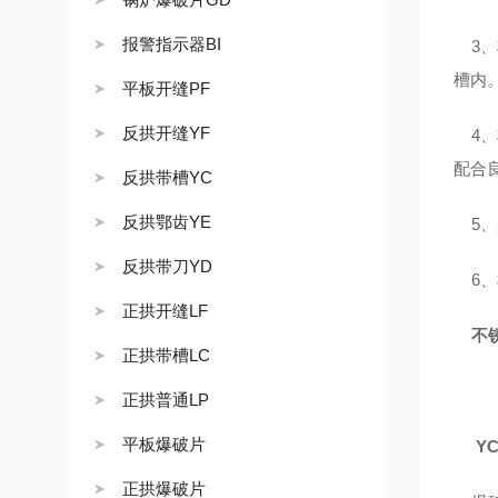
报警指示器BI
3、
槽内
平板开缝PF
反拱开缝YF
4、
配合
反拱带槽YC
反拱鄂齿YE
5、
反拱带刀YD
6、
正拱开缝LF
不
正拱带槽LC
正拱普通LP
平板爆破片
Y
正拱爆破片