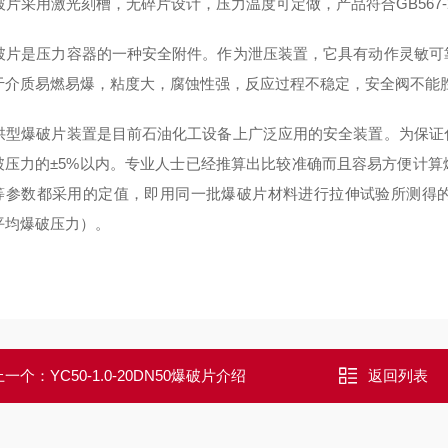
片采用激光刻槽，无碎片设计，压力温度可定做，产品符合GB567-2
片是压力容器的一种安全附件。作为泄压装置，它具有动作灵敏可
于介质易燃易爆，粘度大，腐蚀性强，反应过程不稳定，安全阀不能
型爆破片装置是目前石油化工设备上广泛应用的安全装置。为保证
破压力的±5%以内。专业人士已经推算出比较准确而且容易方便计
等参数都采用的定值，即用同一批爆破片材料进行拉伸试验所测得
平均爆破压力）。
上一个：
YC50-1.0-20DN50爆破片介绍
返回列表