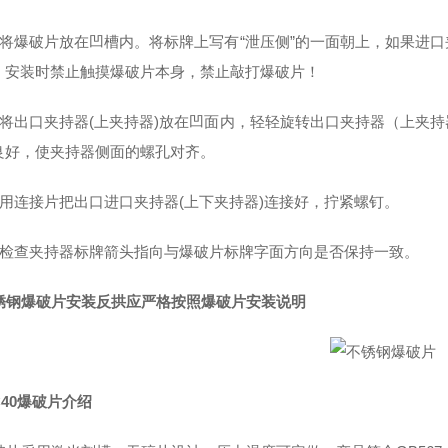
将爆破片放在凹槽内。将标牌上写有“泄压侧”的一面朝上，如果进
。安装时禁止触摸爆破片本身，禁止敲打爆破片！
将出口夹持器(上夹持器)放在凹面内，轻轻旋转出口夹持器（上夹
良好，使夹持器侧面的螺孔对齐。
用连接片把出口进口夹持器(上下夹持器)连接好，拧紧螺钉。
检查夹持器标牌箭头指向与爆破片标牌字面方向是否保持一致。
锈钢爆破片安装反拱应严格按照爆破片安装说明
C40爆破片介绍