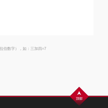
拉伯数字），如：三加四=7