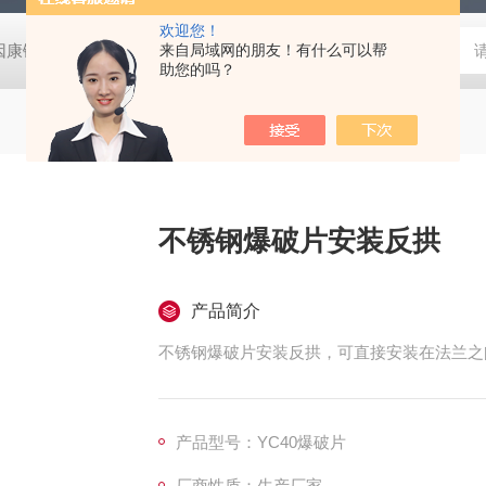
欢迎您！
因康镍爆破片LP
正拱带槽型因康镍爆破片LC
来自局域网的朋友！有什么可以帮
正拱带槽型蒙乃尔
助您的吗？
不锈钢爆破片安装反拱
产品简介
不锈钢爆破片安装反拱，可直接安装在法兰之
产品型号：YC40爆破片
厂商性质：生产厂家