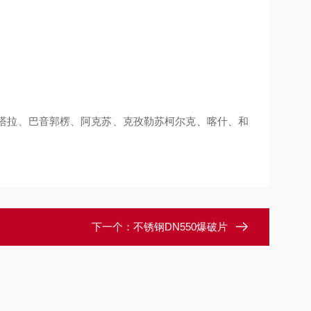
塔拉、巴音郭楞、阿克苏、克孜勒苏柯尔克、喀什、和
下一个：
不锈钢DN550爆破片