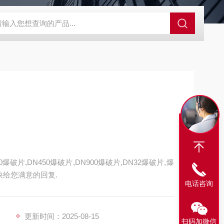
爆破片LC
PFTA300-0.2-180SS药厂爆破片
YF爆破片反拱开缝
片,DN450爆破片,DN900爆破片,DN32爆破片,爆
快给您满意的回复.
电话咨询
更新时间：2025-08-15
扫码加微信