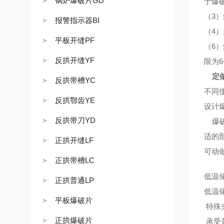
锅炉爆破片GD
于爆
（3
报警指示器BI
（4
平板开缝PF
（6
反拱开缝YF
限为6
定做
反拱带槽YC
不同
反拱鄂齿YE
设计
反拱带刀YD
爆破
适的
正拱开缝LF
可动
正拱带槽LC
低温储
正拱普通LP
低温
平板爆破片
特殊
正拱爆破片
承受