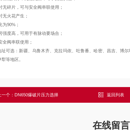
时无碎片，可与安全阀串联使用；
时无火花产生；
比为90%；
劳强度高，可用于有脉动要场合；
安全阀串联使用；
地址可选：新疆、乌鲁木齐、克拉玛依、吐鲁番、哈密、昌吉、博尔
伊犁等地区。
上一个：
DN650爆破片压力选择
返回列表
在线留言