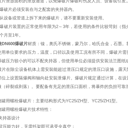
破片泄放面积的泄放通道，以免爆破片爆破时伤及人员、设备或引发
）爆破片必须安装在与之配套的夹持器内。
）从设备或管道上拆下来的爆破片，请不要重新安装使用。
）爆破片装置的正常使用年限为2～3年，若使用的条件比较苛刻（
个月至1年。
DN600爆破片
材质：镍，奥氏不锈钢，蒙乃尔，哈氏合金，石墨。
使用单位要求的压力，温度，口径以及使用工况有所不同，爆破片需
爆破压力较小的可以不配夹持器，但使用单位必须提供安装法兰图纸
片在除尘设备机体上需安裝能超过泄压口规定的泄压口设施，露天
部位上设置隔爆阀和轴向处安裝泄爆片。爆破片规定通过计算，在设
做（碎裂或剥落）。要配备有充足的泄压口面积，将暴炸的负担可靠
罐用螺栓爆破片：主要结构形式为YC25/ZH型、YC25/ZH1型。
储罐用螺栓爆破片技术特性：
夹持器设计
背压能力好，无需托架即可承受全真空；