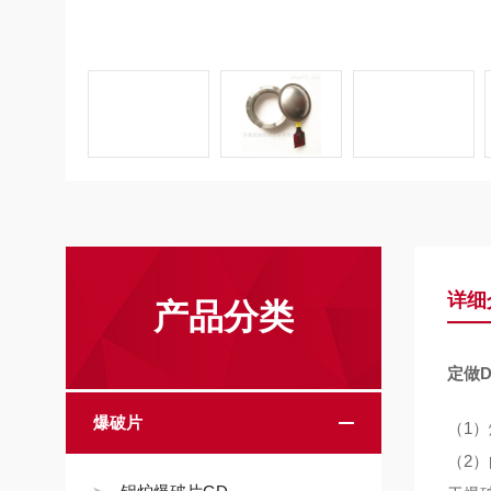
详细
产品分类
定做D
爆破片
（1
（2