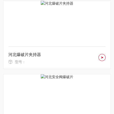
河北爆破片夹持器
型号：