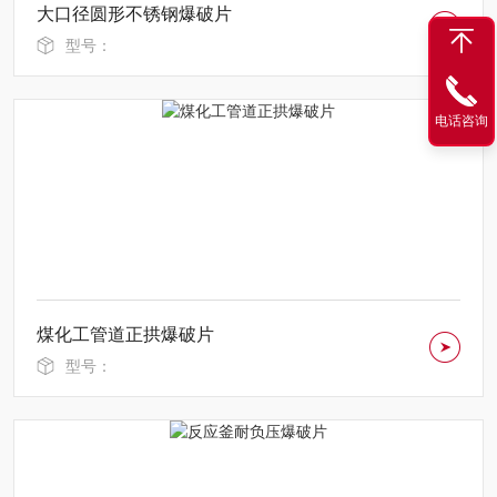
大口径圆形不锈钢爆破片
型号：
电话咨询
煤化工管道正拱爆破片
型号：