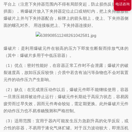
平台上（注意下夹持器范围内不得有局部突起，防止损伤反拱爆破片
电话咨询
拱面），将爆破片放入下夹持器定位止口或销钉内，把上夹持器放在
爆破片上并与下夹持器配合，标牌上的箭头朝上，使上、下夹持器侧
面的螺孔对齐。 用连接板把上、下夹持器连接好。
爆破片：是利用爆破元件在较高的压力下即发生断裂而排放气体的
（其中：爆破片多用于中低压容器）。
（1）优点：密封性能好，在容器正常工作时不会泄露；爆破片的破
裂速度高，故卸压反应较快；介质中若含有油污等杂物也不会对装置
元件的动作压力产生影响。
（2）缺点：在完成泄压动作以后，爆破元件即不能继续使用，容器
一旦泄压就得被迫停止运行；爆破元件长期处于高应力状态，容易因
疲劳而过早失效，因而元件寿命较短，需定期更换。此外爆破片元件
的动作压力也不易准确预测和严格控制。
（3）适用范围：宜用于器内可能发生压力急剧升高的化学反应，或
介性的容器，不易用于液化气体贮罐。对于压力波动较大，即泄压机