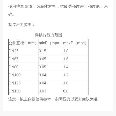
使用注意事项：为脆性材料，抗疲劳强度差，强度低，易
碎。
制造压力范围：
爆破片压力范围
公称直径（mm）
minP（mpa）
maxP（mpa）
DN25
0.15
1.8
DN65
0.05
1.6
DN80
0.05
1.4
DN100
0.04
1.2
DN125
0.04
1.0
DN150
0.03
0.8
注意：以上数据仅供参考，实际压力以双方商议为准。