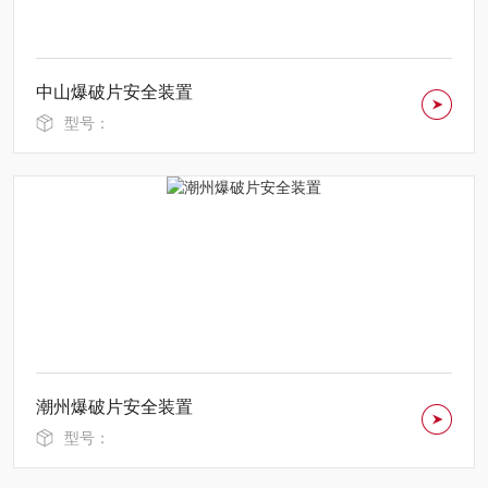
中山爆破片安全装置
型号：
潮州爆破片安全装置
型号：