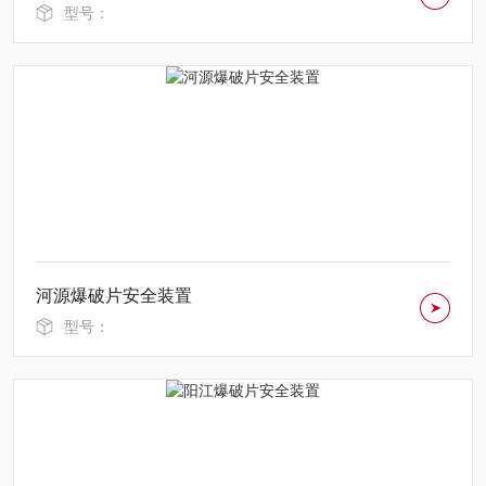
型号：
河源爆破片安全装置
型号：