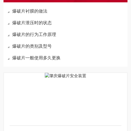
爆破片衬膜的做法
爆破片泄压时的状态
爆破片的行为工作原理
爆破片的类别及型号
爆破片一般使用多久更换