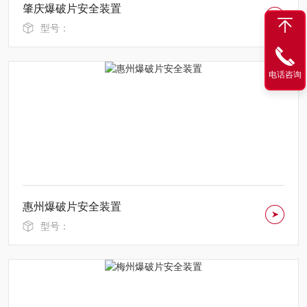
肇庆爆破片安全装置
型号：
电话咨询
惠州爆破片安全装置
型号：