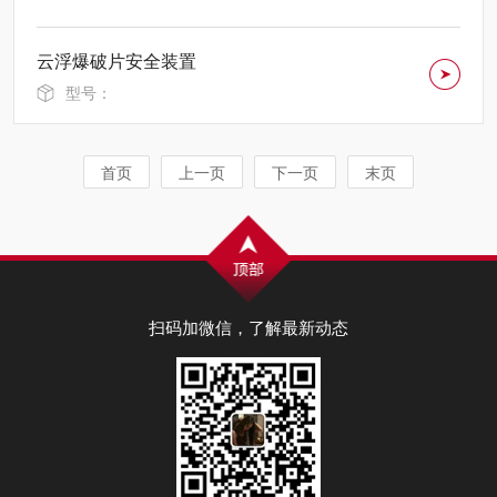
云浮爆破片安全装置
型号：
首页
上一页
下一页
末页
扫码加微信，了解最新动态