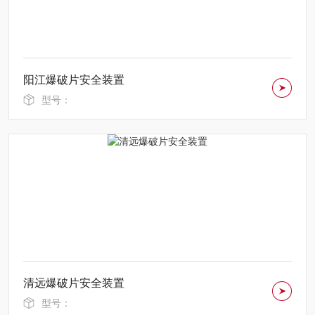
阳江爆破片安全装置
型号：
清远爆破片安全装置
型号：